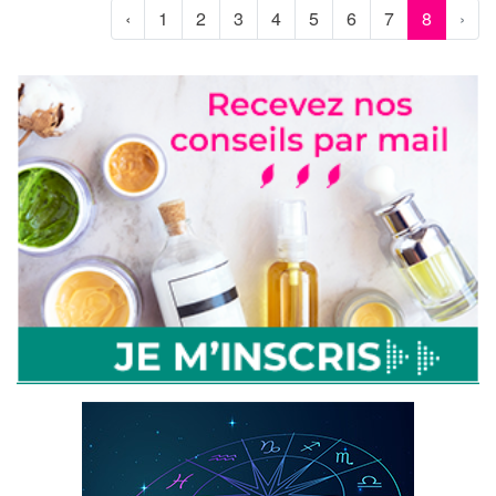
‹
1
2
3
4
5
6
7
8
›