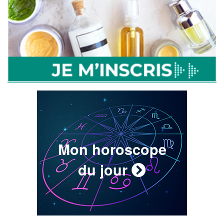
Mon horoscope
du jour