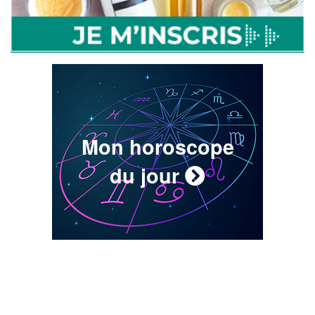
Mon horoscope
du jour