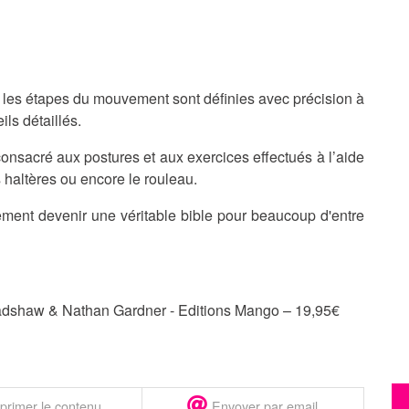
es les étapes du mouvement sont définies avec précision à
ls détaillés.
onsacré aux postures et aux exercices effectués à l’aide
s haltères ou encore le rouleau.
ment devenir une véritable bible pour beaucoup d'entre
adshaw & Nathan Gardner - Editions Mango – 19,95€
primer le contenu
Envoyer par email