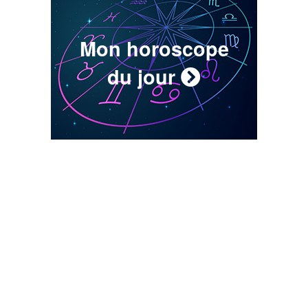
Mon horoscope
du jour