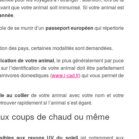
avant que votre animal soit immunisé. Si votre animal est
 année
.
able de se munir d’un
passeport européen
qui répertorie
onction des pays, certaines modalités sont demandées.
fication de votre animal
, le plus généralement par puce
 sur l’identification de votre animal doit être parfaitement
s carnivores domestiques (
www.i-cad.fr
) qui vous permet de
le au collier
de votre animal avec votre nom et votre
rouver rapidement si l’animal s’est égaré.
 aux coups de chaud ou même
sibles aux rayons UV du soleil
(et notamment aux