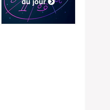
du jour