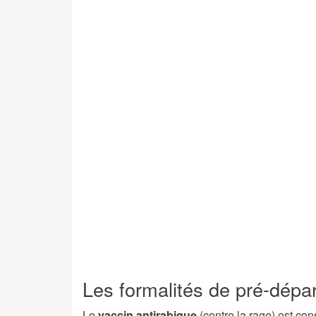
Les formalités de pré-dépar
Le
vaccin antirabique
(contre la rage) est cons