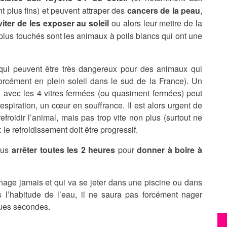
t plus fins)
et peuvent attraper des
cancers de la peau
,
viter de les exposer au soleil
ou alors leur mettre de la
 plus touchés sont les animaux à poils blancs qui ont une
ui peuvent être très dangereux pour des animaux qui
orcément en plein soleil dans le sud de la France). Un
 avec les 4 vitres fermées (ou quasiment fermées) peut
 respiration, un cœur en souffrance. Il est alors urgent de
efroidir l’animal, mais pas trop vite non plus (surtout ne
le refroidissement doit être progressif.
vous
arrêter toutes les 2 heures
pour
donner à boire à
e nage jamais et qui va se jeter dans une piscine ou dans
s l’habitude de l’eau, il ne saura pas forcément nager
ques secondes.