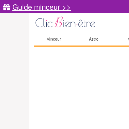
Guide minceur >>
Minceur
Astro