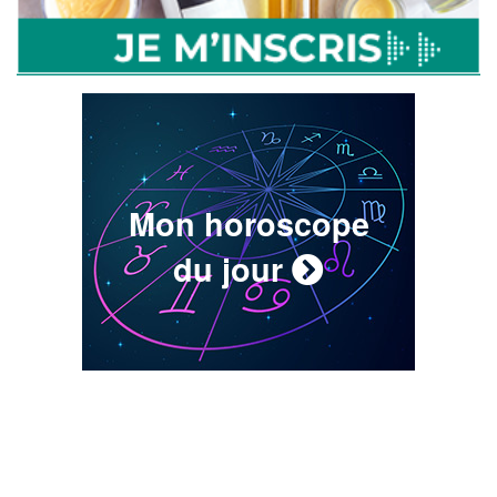
Mon horoscope
du jour