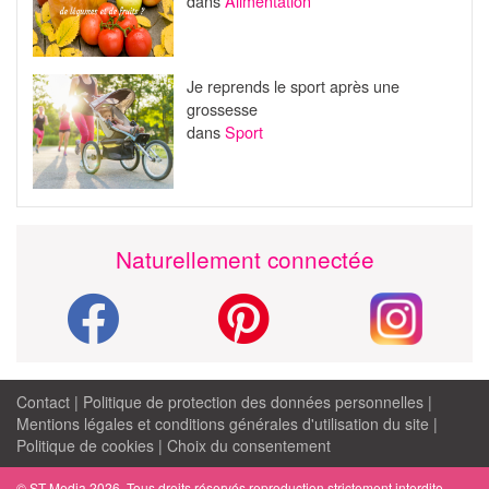
dans
Alimentation
Je reprends le sport après une
grossesse
dans
Sport
Naturellement connectée
Contact
|
Politique de protection des données personnelles
|
Mentions légales et conditions générales d'utilisation du site
|
Politique de cookies
|
Choix du consentement
© ST Media 2026. Tous droits réservés reproduction strictement interdite.