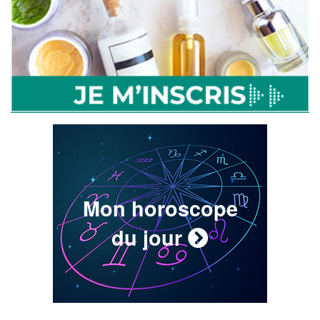
Mon horoscope
du jour