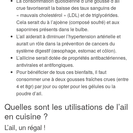
La consommation quotidienne d’une gousse d’ail
crue favoriserait la baisse des taux sanguins de
«
mauvais cholestérol
» (LDL) et de
triglycérides
.
Cela serait du à l’ajoène (composé soufré) et aux
saponines présents dans le bulbe.
L’ail aiderait à
diminuer l’hypertension artérielle
et
aurait un rôle dans la
prévention de cancers du
système digestif
(œsophage, estomac et côlon).
L’allicine serait dotée de
propriétés antibactériennes,
antivirales et antifongiques
.
Pour bénéficier de tous ces bienfaits, il faut
consommer une à deux gousses fraîches crues (entre
4 et 8gr) par jour ou opter pour les gélules ou la
poudre d’ail.
Quelles sont les utilisations de l’ail
en cuisine ?
L’ail, un régal !