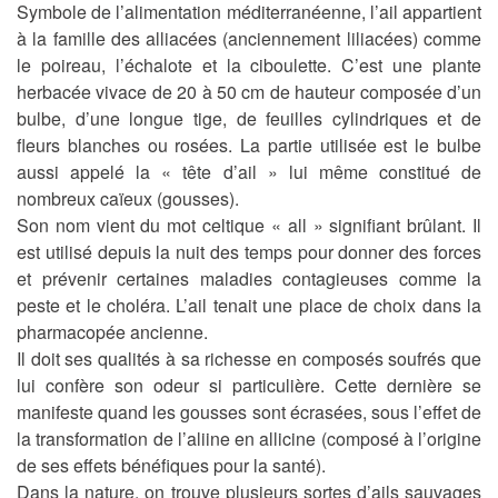
Symbole de l’alimentation méditerranéenne, l’ail appartient
à la
famille des alliacées
(anciennement liliacées) comme
le poireau, l’échalote et la ciboulette. C’est une plante
herbacée vivace de 20 à 50 cm de hauteur composée d’un
bulbe, d’une longue tige, de feuilles cylindriques et de
fleurs blanches ou rosées. La partie utilisée est
le bulbe
aussi
appelé la «
tête d’ail
» lui même constitué de
nombreux
caïeux
(gousses).
Son nom vient du mot celtique « all » signifiant brûlant. Il
est utilisé depuis la nuit des temps pour
donner des forces
et prévenir certaines maladies contagieuses
comme la
peste et le choléra. L’ail tenait une place de choix dans la
pharmacopée ancienne.
Il doit ses qualités à sa richesse en
composés soufrés
que
lui confère son odeur si particulière. Cette dernière se
manifeste quand les gousses sont écrasées, sous l’effet de
la transformation de l’
aliine
en
allicine
(composé à l’origine
de ses effets bénéfiques pour la santé).
Dans la nature, on trouve plusieurs sortes d’ails sauvages