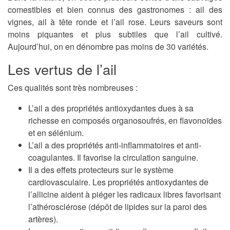
comestibles et bien connus des gastronomes : ail des
vignes, ail à tête ronde et l’ail rose. Leurs saveurs sont
moins piquantes et plus subtiles que l’ail cultivé.
Aujourd’hui, on en dénombre pas moins de 30 variétés.
Les vertus de l’ail
Ces qualités sont très nombreuses :
L’ail a des
propriétés antioxydantes
dues à sa
richesse en composés organosoufrés, en flavonoïdes
et en sélénium.
L’ail a des
propriétés anti-inflammatoires
et
anti-
coagulantes
. Il favorise la circulation sanguine.
Il a des
effets protecteurs sur le système
cardiovasculaire
. Les propriétés antioxydantes de
l’allicine aident à piéger les radicaux libres favorisant
l’athérosclérose (dépôt de lipides sur la paroi des
artères).