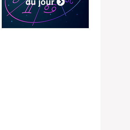
du jour