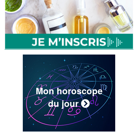
Mon horoscope
du jour