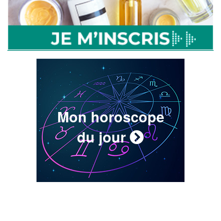
Mon horoscope
du jour