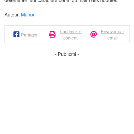
déterminer leur caractère bénin ou malin des nodules.
Auteur:
Manon
Imprimer le
Envoyer par
Partager
contenu
email
- Publicité -