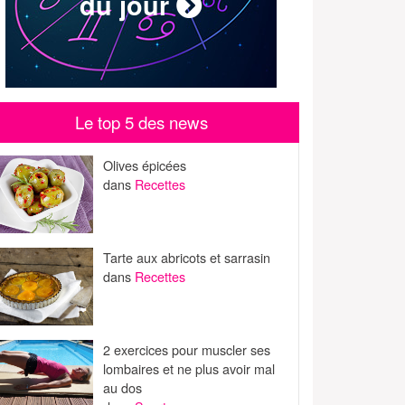
du jour
Le top 5 des news
Olives épicées
dans
Recettes
Tarte aux abricots et sarrasin
dans
Recettes
2 exercices pour muscler ses
lombaires et ne plus avoir mal
au dos