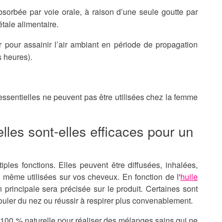
bsorbée par voie orale, à raison d’une seule goutte par
tale alimentaire.
r pour assainir l’air ambiant en période de propagation
s heures).
 essentielles ne peuvent pas être utilisées chez la femme
lles sont-elles efficaces pour un
tiples fonctions.
Elles peuvent être diffusées, inhalées,
et même utilisées sur vos cheveux.
En fonction de l'
huile
 principale sera précisée sur le produit. Certaines sont
couler du nez ou réussir à respirer plus convenablement.
100 % naturelle pour réaliser des mélanges sains qui ne