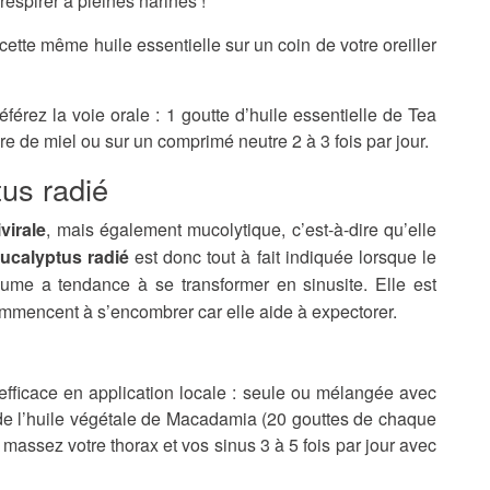
spirer à pleines narines !
ette même huile essentielle sur un coin de votre oreiller
férez la voie orale : 1 goutte d’huile essentielle de Tea
re de miel ou sur un comprimé neutre 2 à 3 fois par jour.
tus radié
ivirale
, mais également mucolytique, c’est-à-dire qu’elle
’Eucalyptus radié
est donc tout à fait indiquée lorsque le
hume a tendance à se transformer en sinusite. Elle est
mmencent à s’encombrer car elle aide à expectorer.
s efficace en application locale : seule ou mélangée avec
 de l’huile végétale de Macadamia (20 gouttes de chaque
 massez votre thorax et vos sinus 3 à 5 fois par jour avec