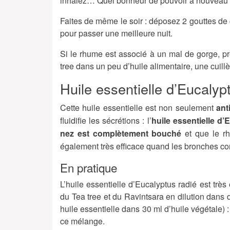
inhalez… Quel bonheur de pouvoir à nouveau re
Faites de même le soir : déposez 2 gouttes de c
pour passer une meilleure nuit.
Si le rhume est associé à un mal de gorge, pré
tree dans un peu d’huile alimentaire, une cuillè
Huile essentielle d’Eucalyp
Cette huile essentielle est non seulement
ant
fluidifie les sécrétions : l’
huile essentielle d
nez est complètement bouché
et que le r
également très efficace quand les bronches co
En pratique
L’huile essentielle d’Eucalyptus radié est trè
du Tea tree et du Ravintsara en dilution dans
huile essentielle dans 30 ml d’huile végétale) :
ce mélange.