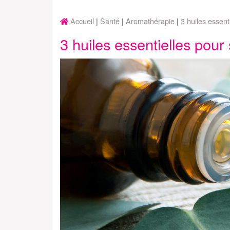
Accueil
Santé
Aromathérapie
3 huiles essen
3 huiles essentielles pou