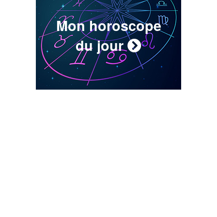
Mon horoscope
du jour