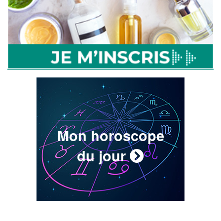
Mon horoscope
du jour