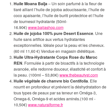
Huile Moana Baïja
– Un soin parfumé à la fleur de
tiaré alliant l’huile de jojoba adoucissante, l’huile de
coco apaisante, l’huile de buriti protectrice et l’huile
de tournesol hydratante (50ml-
16.90€)
www.baijashop.com
Huile de jojoba 100% pure Desert Essence
. Une
huile sans artifice aux vertus hydratantes
exceptionnelles. Idéale pour la peau et les cheveux.
(60 ml 11,60 €) Vendue en magasin diététique.
Huile Ultra-Hydratante Corps Rose du Maroc
REN
. Formulée à partir de bioactifs à la technologie
avancée, elle redonne douceur, élasticité et confort à
la peau. (100ml – 53,80€)
www.thebeautyst.com
Huile végétale de chanvre bio Centifolia
. Elle
nourrit en profondeur et prévient la déshydratation de
tous types de peaux par sa teneur en Oméga-3,
Omega-6, Oméga-9 et acides aminés.(100 ml -
10,50€)
www.naturalforme.fr