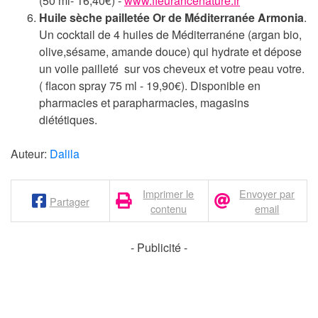
(50 ml- 16,40€) -
www.fleurancenature.fr
Huile sèche pailletée Or de Méditerranée Armonia
.
Un cocktail de 4 huiles de Méditerranéne (argan bio,
olive,sésame, amande douce) qui hydrate et dépose
un voile pailleté sur vos cheveux et votre peau votre.
( flacon spray 75 ml - 19,90€). Disponible en
pharmacies et parapharmacies, magasins
diététiques.
Auteur:
Dalila
Imprimer le
Envoyer par
Partager
contenu
email
- Publicité -