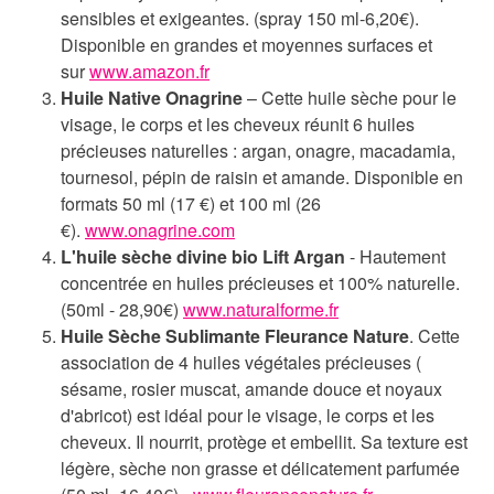
sensibles et exigeantes. (spray 150 ml-6,20€).
Disponible en grandes et moyennes surfaces et
sur
www.amazon.fr
Huile Native Onagrine
– Cette huile sèche pour le
visage, le corps et les cheveux réunit 6 huiles
précieuses naturelles : argan, onagre, macadamia,
tournesol, pépin de raisin et amande. Disponible en
formats 50 ml (17 €) et 100 ml (26
€).
www.onagrine.com
L'huile sèche divine bio Lift Argan
- Hautement
concentrée en huiles précieuses et 100% naturelle.
(50ml - 28,90€)
www.naturalforme.fr
Huile Sèche Sublimante Fleurance Nature
. Cette
association de 4 huiles végétales précieuses (
sésame, rosier muscat, amande douce et noyaux
d'abricot) est idéal pour le visage, le corps et les
cheveux. Il nourrit, protège et embellit. Sa texture est
légère, sèche non grasse et délicatement parfumée