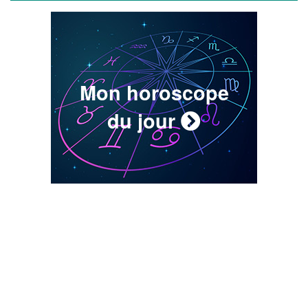
Mon horoscope
du jour