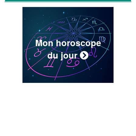
Mon horoscope
du jour