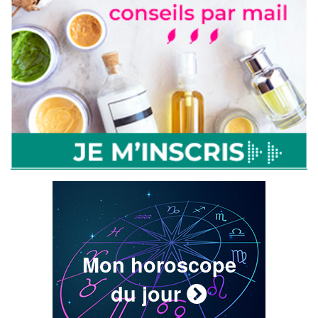
Mon horoscope
du jour