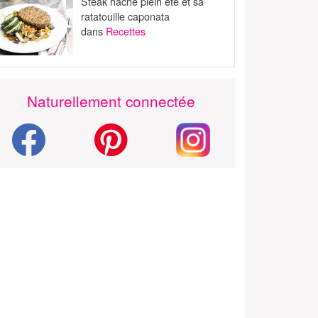
Steak haché plein été et sa
ratatouille caponata
dans
Recettes
Naturellement connectée