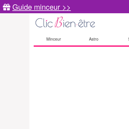
Guide minceur >>
Minceur
Astro