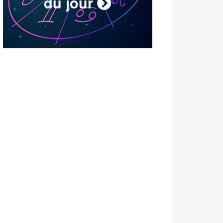
du jour