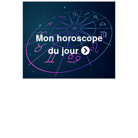
Mon horoscope
du jour