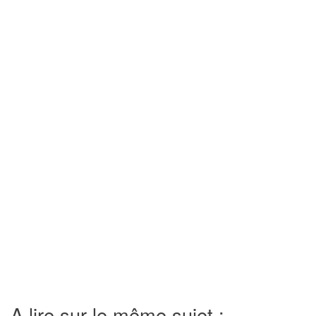
A lire sur le même sujet :