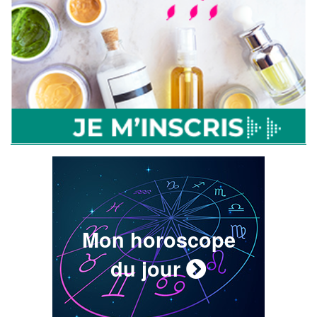
Mon horoscope
du jour