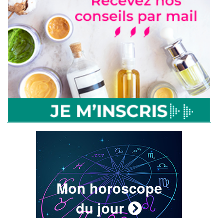
Mon horoscope
du jour