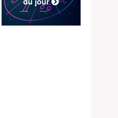
du jour