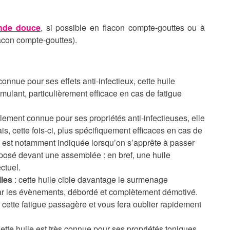
ande douce
, si possible en flacon compte-gouttes ou à
lacon compte-gouttes).
onnue pour ses effets anti-infectieux, cette huile
imulant, particulièrement efficace en cas de fatigue
lement connue pour ses propriétés anti-infectieuses, elle
s, cette fois-ci, plus spécifiquement efficaces en cas de
le est notamment indiquée lorsqu’on s’apprête à passer
xposé devant une assemblée : en bref, une huile
ectuel.
lles
: cette huile cible davantage le surmenage
par les évènements, débordé et complètement démotivé.
 cette fatigue passagère et vous fera oublier rapidement
ette huile est très connue pour ses propriétés toniques