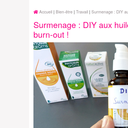
Accueil
Bien-être
Travail
Surmenage : DIY aux 
Surmenage : DIY aux huiles
burn-out !