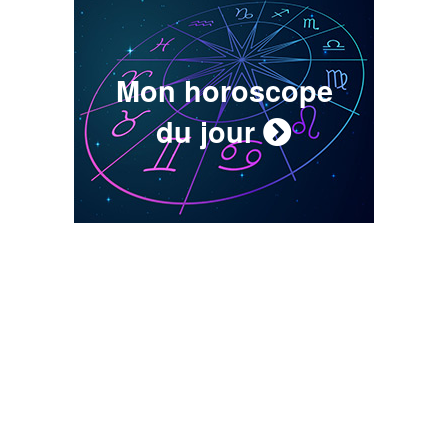
Mon horoscope
du jour