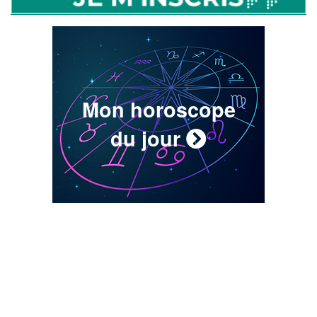
Mon horoscope
du jour