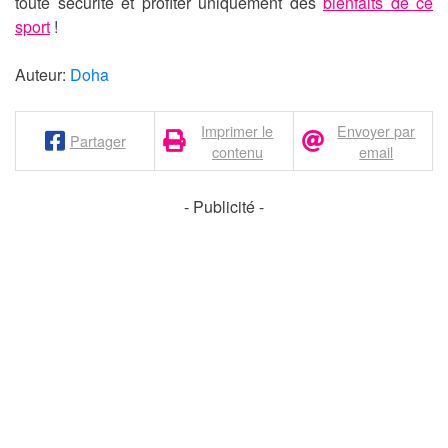
toute sécurité
et profiter uniquement des
bienfaits de ce
sport
!
Auteur:
Doha
Imprimer le
Envoyer par
Partager
contenu
email
- Publicité -