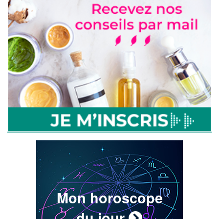
Mon horoscope
du jour