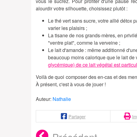
vous le sucrez. Pour profiter d'une pause r
alourdir votre silhouette, choisissez plutôt :
Le thé vert sans sucre, votre allié détox
varier les plaisirs ;
La tisane de nos grands-mères, en privil
"ventre plat", comme la verveine ;
Le lait d'amande : même additionné d'une 
beaucoup moins calorique que le lait de 
glycémique) de ce lait végétal est partic
Voilà de quoi composer des en-cas et des menus
À présent, c'est à vous de jouer !
Auteur:
Nathalie
Partager
Im
Précédent