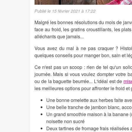
Publié le 15 février 2021 à 17:22
Malgré les bonnes résolutions du mois de janvier
face au froid, les gratins croustillants, les pl
alléchants que jamais...
Vous avez du mal à ne pas craquer ? Histo
quelques conseils pour manger bon, sain et lég
Ce n'est pas un scoop : rien de tel qu'un solid
journée. Mais si vous voulez dompter votre b
ou de la baguette beurrée... L'idéal est de
mise
les meilleures options pour affronter le froid et g
Une bonne omelette aux herbes faite av
Une belle tranche de jambon blanc, acco
Un grand smoothie maison à la banane (un
noisette non sucré
Deux tartines de fromage frais réalisées