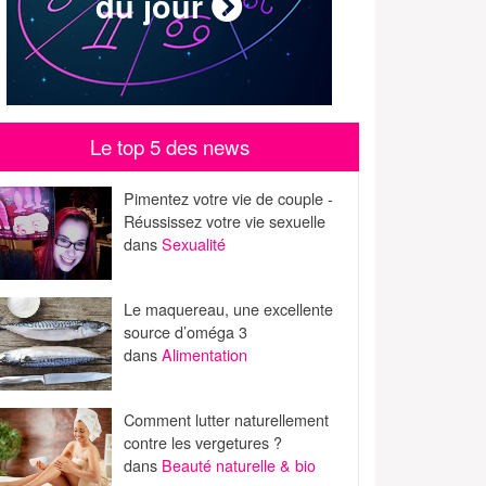
du jour
Le top 5 des news
Pimentez votre vie de couple -
Réussissez votre vie sexuelle
dans
Sexualité
Le maquereau, une excellente
source d’oméga 3
dans
Alimentation
Comment lutter naturellement
contre les vergetures ?
dans
Beauté naturelle & bio