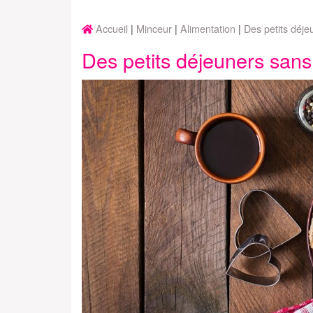
Accueil
Minceur
Alimentation
Des petits déje
Des petits déjeuners sans