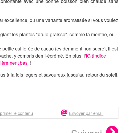
éconfortante avec une bonne boisson bien chaude sans
 par excellence, ou une variante aromatisée si vous voulez
égiant les plantes "brûle-graisse", comme la menthe, ou
petite cuillerée de cacao (évidemment non sucré), il est
vache, y compris demi-écrémé. En plus, l'
IG (indice
ulièrement bas
!
 à la fois légers et savoureux jusqu'au retour du soleil.
primer le contenu
Envoyer par email
Suivant