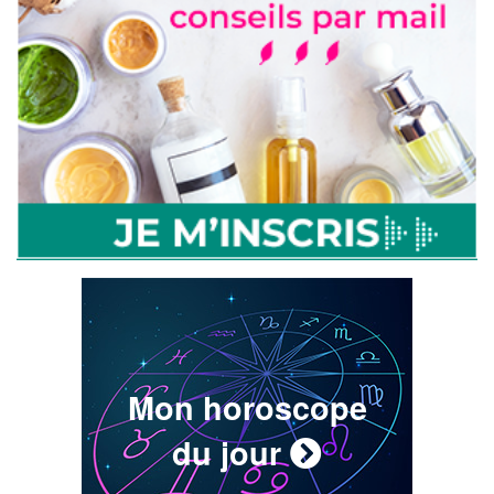
Mon horoscope
du jour