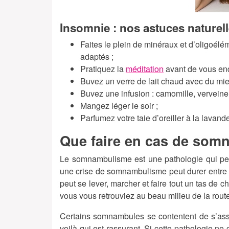
Insomnie : nos astuces naturel
Faites le plein de minéraux et d’oligoél
adaptés ;
Pratiquez la
méditation
avant de vous end
Buvez un verre de lait chaud avec du miel
Buvez une infusion : camomille, verveine, v
Mangez léger le soir ;
Parfumez votre taie d’oreiller à la lavand
Que faire en cas de som
Le somnambulisme est une pathologie qui peut
une crise de somnambulisme peut durer entre 
peut se lever, marcher et faire tout un tas de 
vous vous retrouviez au beau milieu de la rout
Certains somnambules se contentent de s’asse
voilà qui est rassurant. Si cette pathologie ne