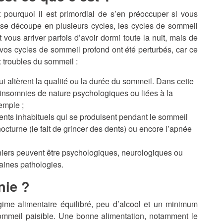
t pourquoi il est primordial de s’en préoccuper si vous
 se découpe en plusieurs cycles, les cycles de sommeil
 vous arriver parfois d’avoir dormi toute la nuit, mais de
 vos cycles de sommeil profond ont été perturbés, car ce
x troubles du sommeil :
s qui altèrent la qualité ou la durée du sommeil. Dans cette
s insomnies de nature psychologiques ou liées à la
emple ;
ments inhabituels qui se produisent pendant le sommeil
turne (le fait de grincer des dents) ou encore l’apnée
iers peuvent être psychologiques, neurologiques ou
aines pathologies.
nie ?
me alimentaire équilibré, peu d’alcool et un minimum
 sommeil paisible. Une bonne alimentation, notamment le