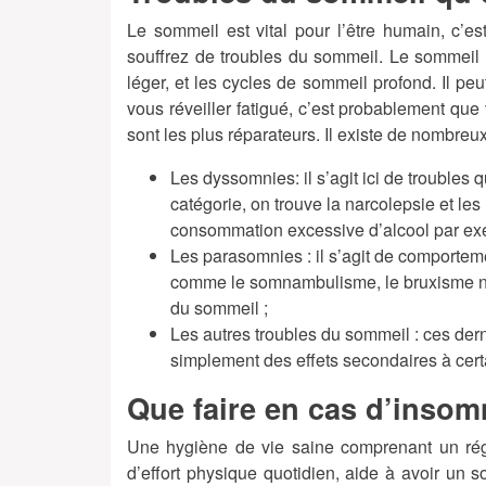
Le sommeil est vital pour l’être humain, c’es
souffrez de troubles du sommeil. Le sommeil
léger, et les cycles de sommeil profond. Il peut
vous réveiller fatigué, c’est probablement que
sont les plus réparateurs. Il existe de nombreu
Les dyssomnies
: il s’agit ici de trouble
catégorie, on trouve la narcolepsie et le
consommation excessive d’alcool par ex
Les parasomnies :
il s’agit de comporte
comme le somnambulisme, le bruxisme noc
du sommeil ;
Les autres troubles du sommeil :
ces dern
simplement des effets secondaires à cert
Que faire en cas d’insom
Une hygiène de vie saine comprenant un régi
d’effort physique quotidien, aide à avoir un