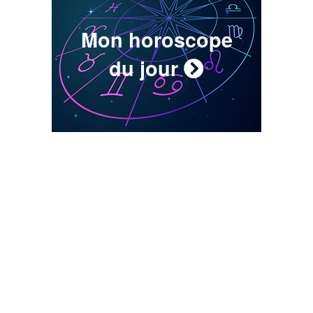
Mon horoscope
du jour