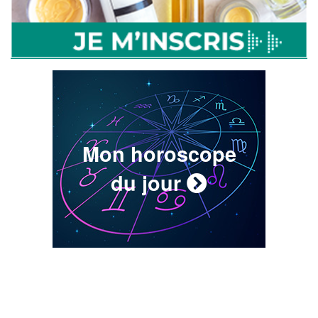
Mon horoscope
du jour