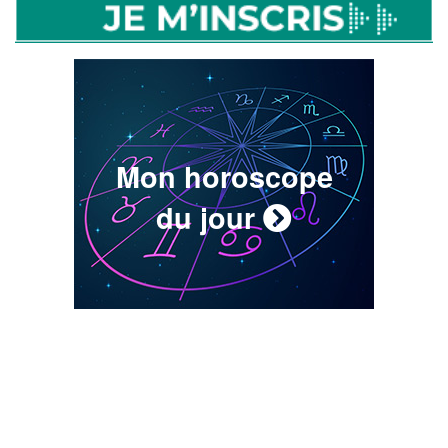
Mon horoscope
du jour