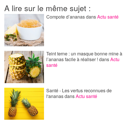
A lire sur le même sujet :
Compote d’ananas
dans
Actu santé
Teint terne : un masque bonne mine à
l’ananas facile à réaliser !
dans
Actu
santé
Santé - Les vertus reconnues de
l'ananas
dans
Actu santé