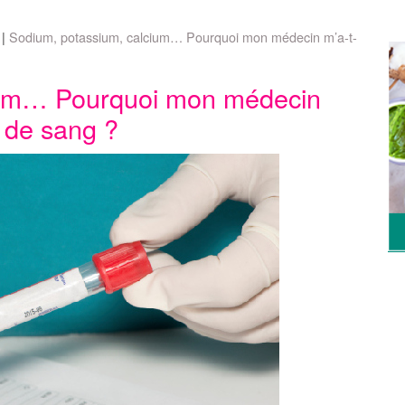
Sodium, potassium, calcium… Pourquoi mon médecin m’a-t-
ium… Pourquoi mon médecin
se de sang ?