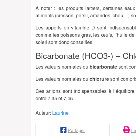
A noter : les produits laitiers, certaines e
aliments (cresson, persil, amandes, chou…) so
Les apports en vitamine D sont indispensable
comme les poissons gras, les œufs, l’huile de 
soleil sont donc conseillés.
Bicarbonate (HCO3-) – Chlo
Les valeurs normales du
bicarbonate
sont co
Les valeurs normales du
chlorure
sont compr
Ces anions sont indispensables à l’équilibre
entre 7,35 et 7,45.
Auteur:
Laurine
Partager
Im