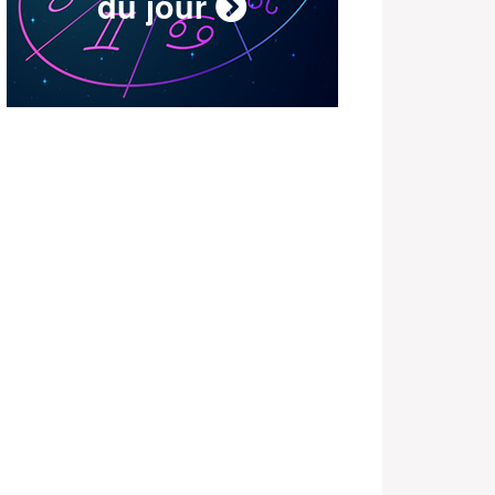
du jour