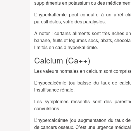
suppléments en potassium ou des médicaments
L’hyperkaliémie peut conduire à un arrêt c
paresthésies, voire des paralysies.
A noter : certains aliments sont très riches e
banane, fruits et légumes secs, abats, chocolat
limités en cas d’hyperkaliémie.
Calcium (Ca++)
Les valeurs normales en calcium sont compri
L’hypocalcémie (ou baisse du taux de calc
insuffisance rénale.
Les symptômes ressentis sont des paresth
convulsions.
L’hypercalcémie (ou augmentation du taux de
de cancers osseux. C’est une urgence médicale 