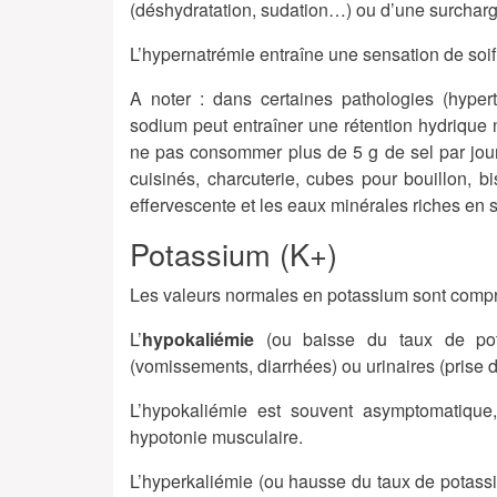
(déshydratation, sudation…) ou d’une surchar
L’hypernatrémie entraîne une sensation de soi
A noter : dans certaines pathologies (hypert
sodium peut entraîner une rétention hydrique n
ne pas consommer plus de 5 g de sel par jour,
cuisinés, charcuterie, cubes pour bouillon, bi
effervescente et les eaux minérales riches en 
Potassium (K+)
Les valeurs normales en potassium sont comp
L’
hypokaliémie
(ou baisse du taux de pota
(vomissements, diarrhées) ou urinaires (prise 
L’hypokaliémie est souvent asymptomatique,
hypotonie musculaire.
L’hyperkaliémie (ou hausse du taux de potass