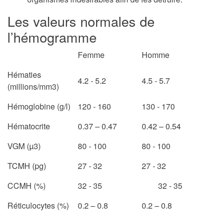
Les valeurs normales de
l’hémogramme
Femme
Homme
Hématies
4.2 - 5.2
4.5 - 5.7
(millions/mm3)
Hémoglobine (g/l)
120 - 160
130 - 170
Hématocrite
0.37 – 0.47
0.42 – 0.54
VGM (µ3)
80 - 100
80 - 100
TCMH (pg)
27 - 32
27 - 32
CCMH (%)
32 - 35
32 - 35
Réticulocytes (%)
0.2 – 0.8
0.2 – 0.8