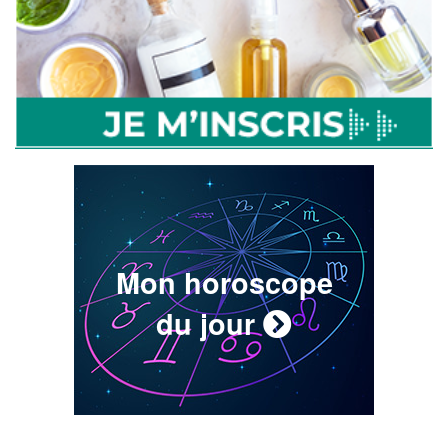
Mon horoscope
du jour