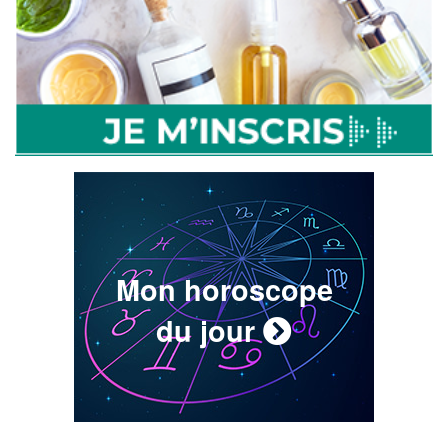
Mon horoscope
du jour