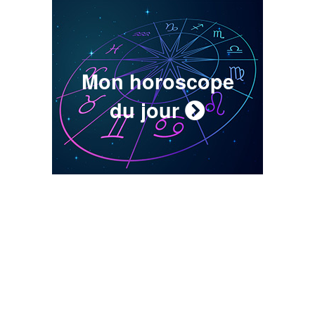
Mon horoscope
du jour