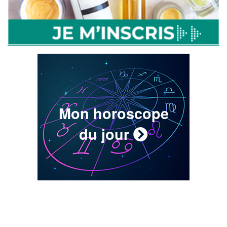
Mon horoscope
du jour