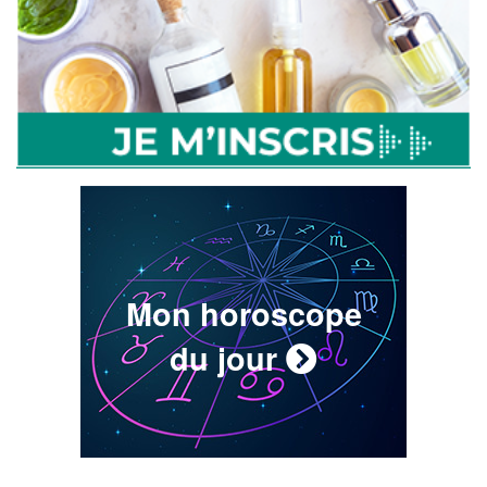
Mon horoscope
du jour