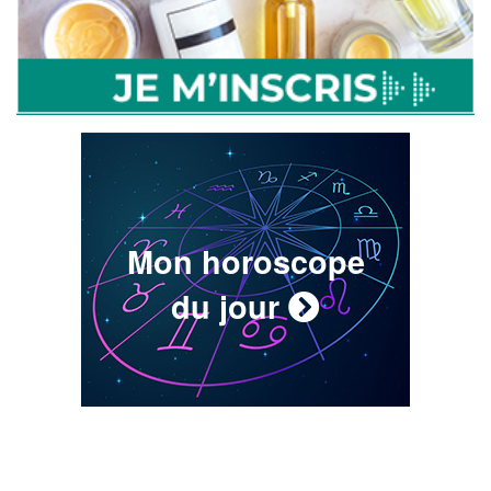
Mon horoscope
du jour