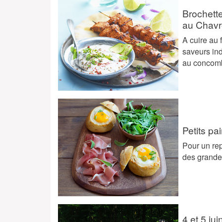
Brochett
au Chav
A cuire au 
saveurs in
au concombr
Petits pa
Pour un rep
des grande
4 et 5 ju