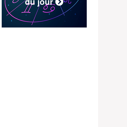
du jour