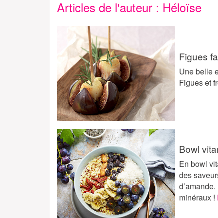
Articles de l'auteur : Héloïse
Figues fa
Une belle e
Figues et 
Bowl vit
En bowl vit
des saveurs
d’amande. U
minéraux !