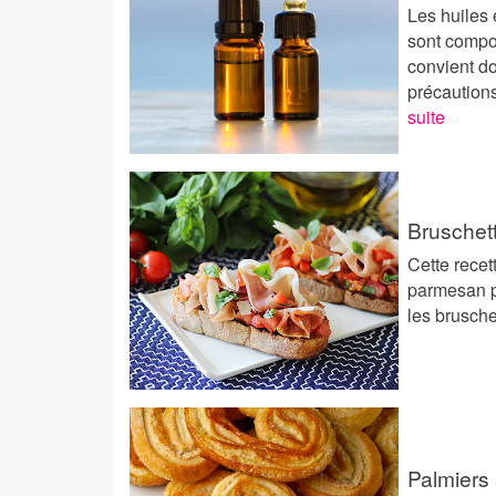
Les huiles 
sont compo
convient do
précautions
suite
Bruschet
Cette recet
parmesan pe
les brusche
Palmiers