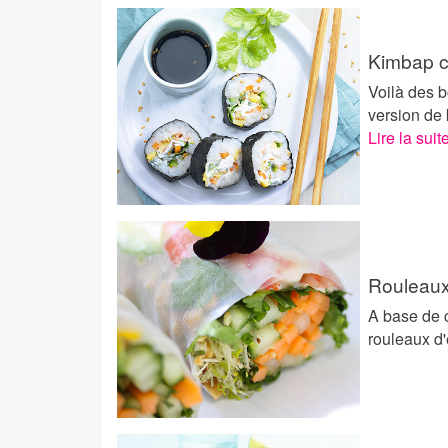
Kimbap c
Voilà des b
version de 
Lire la suit
Rouleaux
A base de c
rouleaux d'