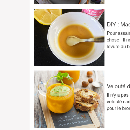
DIY : Mas
Pour assain
chose ! Il 
levure du b
Velouté d
Il n'y a pa
velouté car
pour le br