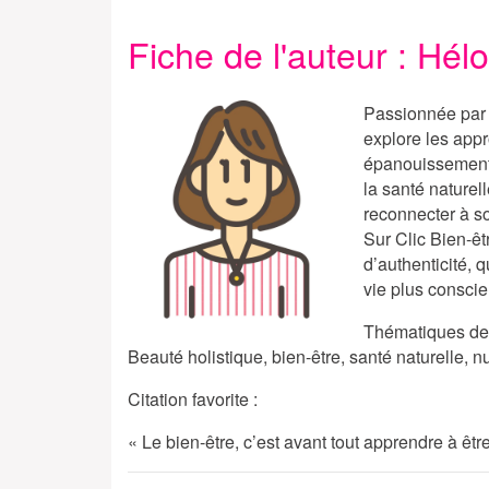
Fiche de l'auteur : Hél
Passionnée par l
explore les appro
épanouissement p
la santé naturell
reconnecter à so
Sur
Clic Bien-êt
d’authenticité, q
vie plus conscie
Thématiques de 
Beauté holistique, bien-être, santé naturelle, 
Citation favorite :
« Le bien-être, c’est avant tout apprendre à êt