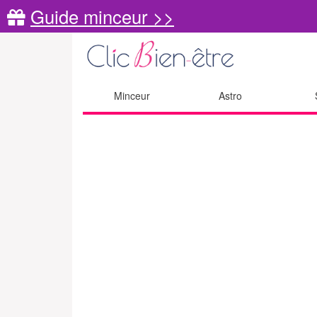
Guide minceur >>
Minceur
Astro