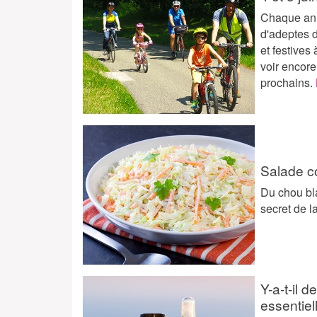
Chaque anné
d'adeptes d
et festives
voir encore
prochains.
Salade c
Du chou bla
secret de l
Y-a-t-il 
essentiel