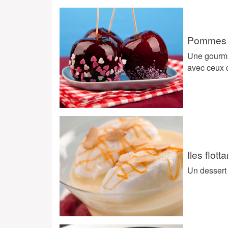
Pommes 
Une gourman
avec ceux 
Iles flott
Un dessert 