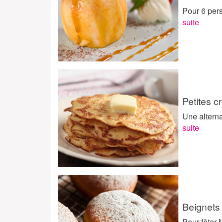
Pour 6 pers
suite
Petites 
Une alterna
suite
Beignet
Pour fêter 