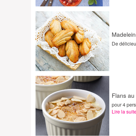
Madelein
De délicieu
Flans au 
pour 4 pers
Lire la suit