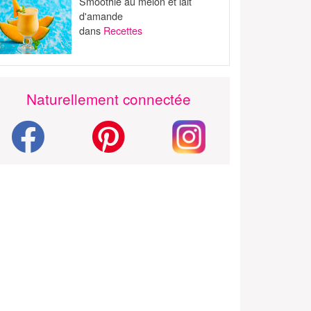
Smoothie au melon et lait
d'amande
dans
Recettes
Naturellement connectée