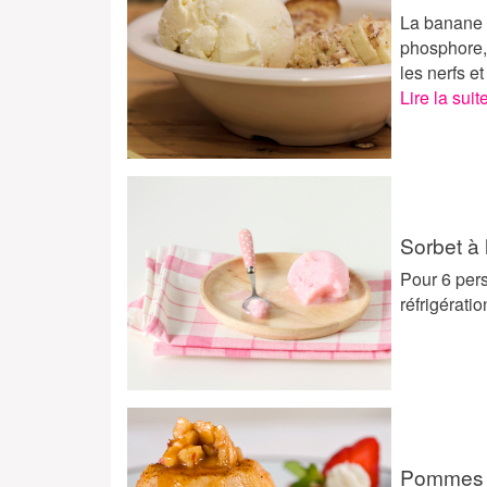
La banane e
phosphore, 
les nerfs e
Lire la suit
Sorbet à 
Pour 6 pers
réfrigérati
Pommes r