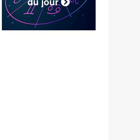
du jour