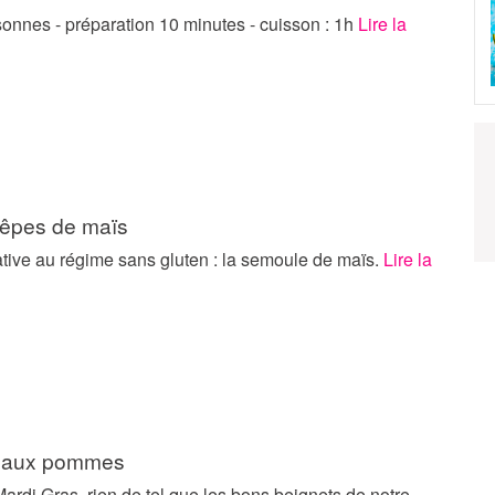
onnes - préparation 10 minutes - cuisson : 1h
Lire la
crêpes de maïs
tive au régime sans gluten : la semoule de maïs.
Lire la
s aux pommes
Mardi Gras, rien de tel que les bons beignets de notre