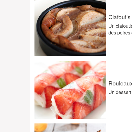
Clafoutis
Un clafouti
des poires 
Rouleaux 
Un dessert