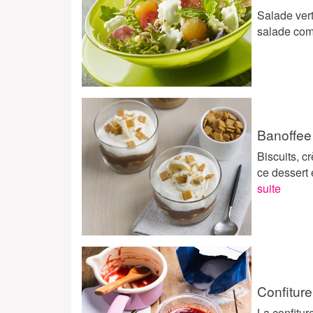
Salade vert
salade com
Banoffee
Biscuits, c
ce dessert 
suite
Confiture
La confitur