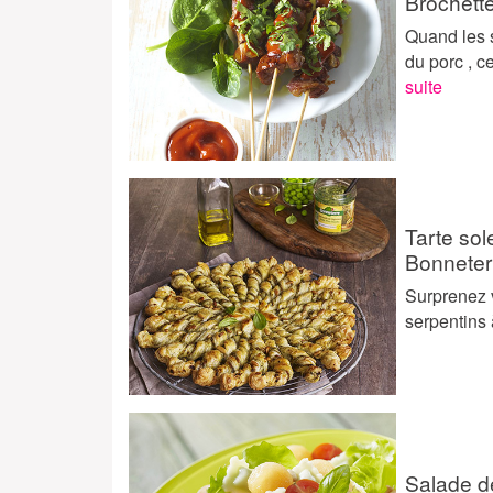
Brochette
Quand les 
du porc , c
suite
Tarte sol
Bonneter
Surprenez v
serpentins à
Salade d