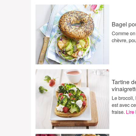
Bagel po
Comme on a
chèvre, pou
Tartine d
vinaigret
Le brocoli,
est avec ce
fraise.
Lire 