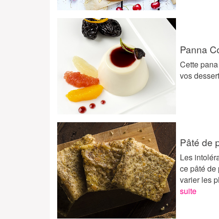
Panna Co
Cette pana 
vos desser
Pâté de 
Les intolér
ce pâté de 
varier les p
suite