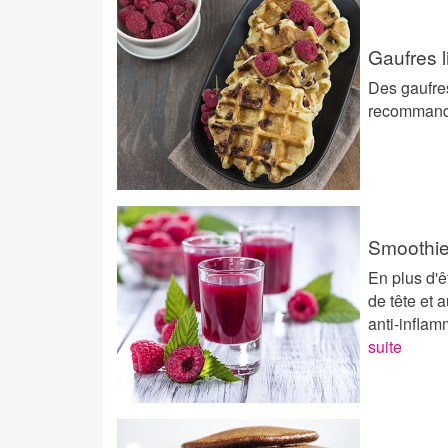
Gaufres l
Des gaufres
recommande
Smoothie 
En plus d'ê
de tête et 
anti-inflam
suite