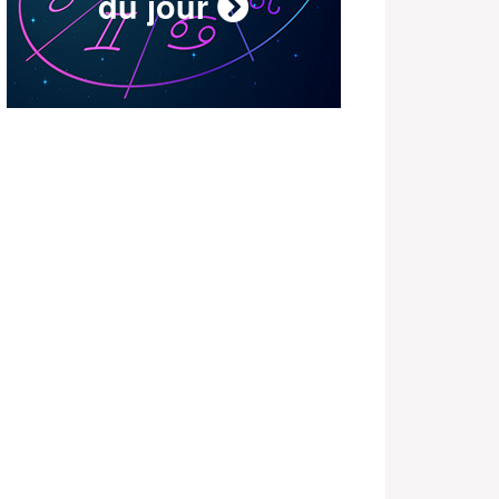
du jour