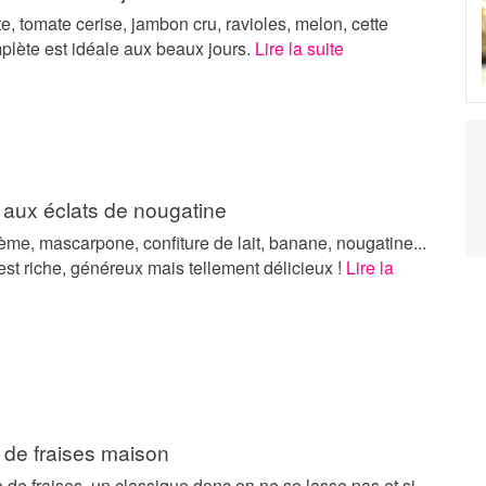
e, tomate cerise, jambon cru, ravioles, melon, cette
plète est idéale aux beaux jours.
Lire la suite
 aux éclats de nougatine
rème, mascarpone, confiture de lait, banane, nougatine...
est riche, généreux mais tellement délicieux !
Lire la
 de fraises maison
e de fraises, un classique donc on ne se lasse pas et si