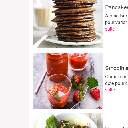
Pancakes
Aromatiser
pour varier
suite
Smoothie
Comme on a
opte pour c
suite